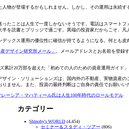
た人物が登場するかもしれません。しかし、その運用は永続す
送ったことは人生で一度しかないそうです。電話はスマートフ
大半を読書とブリッジで過ごす。異端の投資家だからこそ、凡
ンデックス運用の優位性に確信が持てるようになる。何とも皮
資産デザイン研究所メール」
。メールアドレスとお名前を登録
ズ累計20万部を超えた「初めての人のための資産運用ガイド
デザイン・ソリューションズは、国内外の不動産、実物資産の
おりません。また、投資の最終判断はご自身の責任でお願いい
マレーシア・マハティール氏は人生100年時代のロールモデル
カテゴリー
Shinoby's WORLD
(4,454)
セミナー＆スタディ・ツアー
(806)