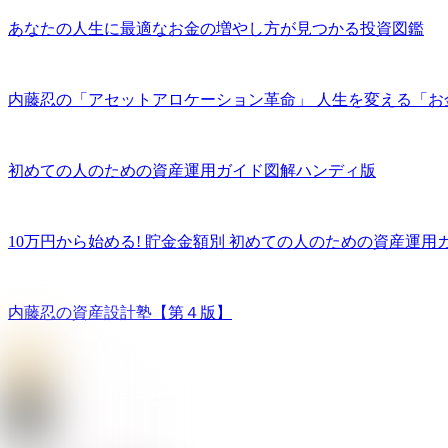
あなたの人生に最適なお金の増やし方が見つかる投資図鑑
内藤忍の「アセットアロケーション革命」 人生を変える「お
初めての人のための資産運用ガイド図解ハンディ版
10万円から始める! 貯金金額別 初めての人のための資産運用
内藤忍の資産設計塾【第４版】