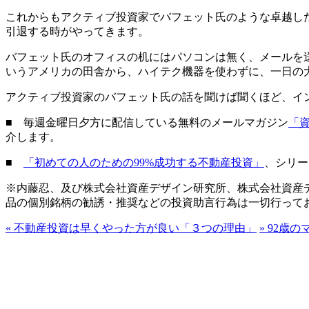
これからもアクティブ投資家でバフェット氏のような卓越し
引退する時がやってきます。
バフェット氏のオフィスの机にはパソコンは無く、メールを
いうアメリカの田舎から、ハイテク機器を使わずに、一日の
アクティブ投資家のバフェット氏の話を聞けば聞くほど、イ
■ 毎週金曜日夕方に配信している無料のメールマガジン
「
介します。
■
「初めての人のための99%成功する不動産投資」
、シリー
※内藤忍、及び株式会社資産デザイン研究所、株式会社資産
品の個別銘柄の勧誘・推奨などの投資助言行為は一切行って
«
不動産投資は早くやった方が良い「３つの理由」
»
92歳の