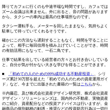
降りてカフェに行くのも中途半端な時間ですし、カフェでは
ズーム会議は出来ません。外に出ると、音の問題があります
から、タクシーの車内は最高の仕事場所なのです。
タクシー運転手も、メーターを回したままなら、気持ちよく
駐車して待っていてくれるそうです。
確かにこの方法なら遅刻することもなく、時間を守ることに
よって、相手に毎回信用を積み上げていくことができ、時間
の有効活用にもなって、一石二鳥です。
仕事で結果を出している経営者の方々とお付き合いしている
と、自分が気が付かない大きな学びを得ることができます。
■
「初めての人のための99%成功する不動産投資」
、シリ
ーズ累計30万部を超えた「初めての人のための資産運用ガイ
ド」など、今までに出版された書籍の一覧は
こちら
から。
※内藤忍、及び株式会社資産デザイン研究所、株式会社資産
デザイン・ソリューションズは、国内外の不動産、実物資産
のご紹介、資産配分などの投資アドバイスは行いますが、金
融商品の個別銘柄の勧誘・推奨などの投資助言行為は一切行