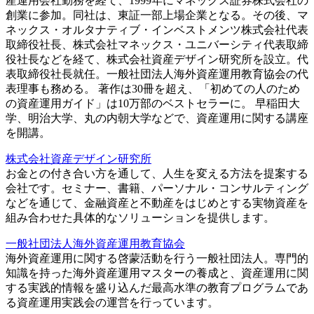
産運用会社勤務を経て、1999年にマネックス証券株式会社の
創業に参加。同社は、東証一部上場企業となる。その後、マ
ネックス・オルタナティブ・インベストメンツ株式会社代表
取締役社長、株式会社マネックス・ユニバーシティ代表取締
役社長などを経て、株式会社資産デザイン研究所を設立。代
表取締役社長就任。一般社団法人海外資産運用教育協会の代
表理事も務める。 著作は30冊を超え、「初めての人のため
の資産運用ガイド」は10万部のベストセラーに。 早稲田大
学、明治大学、丸の内朝大学などで、資産運用に関する講座
を開講。
株式会社資産デザイン研究所
お金との付き合い方を通して、人生を変える方法を提案する
会社です。セミナー、書籍、パーソナル・コンサルティング
などを通じて、金融資産と不動産をはじめとする実物資産を
組み合わせた具体的なソリューションを提供します。
一般社団法人海外資産運用教育協会
海外資産運用に関する啓蒙活動を行う一般社団法人。専門的
知識を持った海外資産運用マスターの養成と、資産運用に関
する実践的情報を盛り込んだ最高水準の教育プログラムであ
る資産運用実践会の運営を行っています。