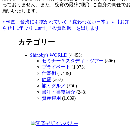
っておりません。また、投資の最終判断はご自身の責任でお
願いいたします。
«
韓国・台湾にも抜かれていく「変われない日本」
»
【お知
らせ】1年ぶりに新刊「投資図鑑」を出します！
カテゴリー
Shinoby's WORLD
(4,453)
セミナー＆スタディ・ツアー
(806)
プライベート
(1,973)
仕事術
(1,439)
健康
(267)
旅とグルメ
(750)
書評・書籍紹介
(248)
資産運用
(1,639)