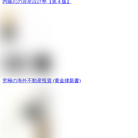
内藤忍の資産設計塾【第４版】
究極の海外不動産投資 (黄金律新書)