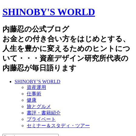
SHINOBY'S WORLD
内藤忍の公式ブログ
お金との付き合い方をはじめとする、
人生を豊かに変えるためのヒントにつ
いて・・・資産デザイン研究所代表の
内藤忍が毎日語ります
SHINOBY’S WORLD
資産運用
仕事術
健康
旅とグルメ
書評・書籍紹介
プライベート
セミナー＆スタディ・ツアー