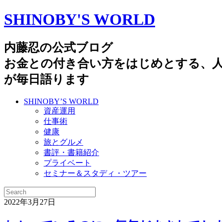
SHINOBY'S WORLD
内藤忍の公式ブログ
お金との付き合い方をはじめとする、
が毎日語ります
SHINOBY’S WORLD
資産運用
仕事術
健康
旅とグルメ
書評・書籍紹介
プライベート
セミナー＆スタディ・ツアー
2022年3月27日