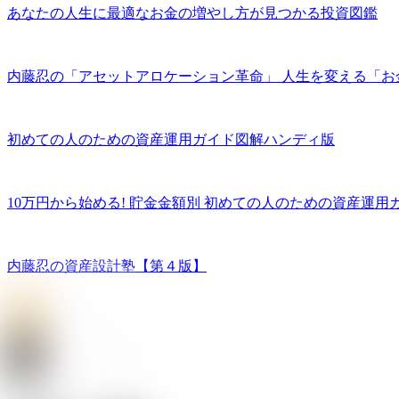
あなたの人生に最適なお金の増やし方が見つかる投資図鑑
内藤忍の「アセットアロケーション革命」 人生を変える「お
初めての人のための資産運用ガイド図解ハンディ版
10万円から始める! 貯金金額別 初めての人のための資産運用
内藤忍の資産設計塾【第４版】