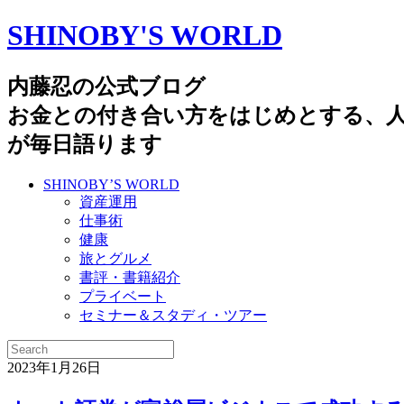
SHINOBY'S WORLD
内藤忍の公式ブログ
お金との付き合い方をはじめとする、
が毎日語ります
SHINOBY’S WORLD
資産運用
仕事術
健康
旅とグルメ
書評・書籍紹介
プライベート
セミナー＆スタディ・ツアー
2023年1月26日