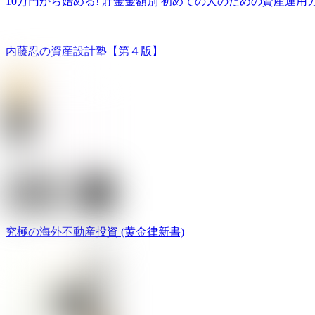
10万円から始める! 貯金金額別 初めての人のための資産運用
内藤忍の資産設計塾【第４版】
究極の海外不動産投資 (黄金律新書)