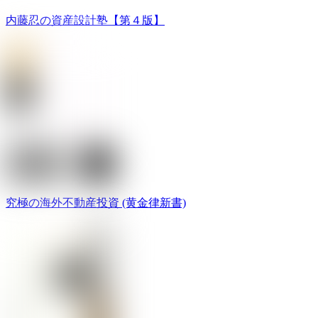
内藤忍の資産設計塾【第４版】
究極の海外不動産投資 (黄金律新書)