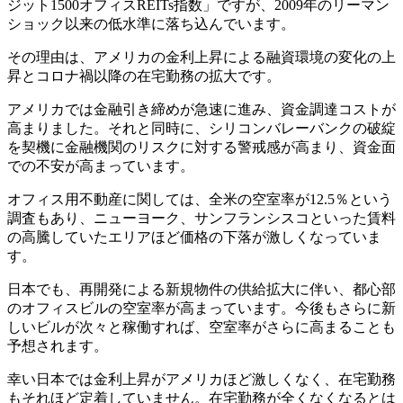
ジット1500オフィスREITs指数」ですが、2009年のリーマン
ショック以来の低水準に落ち込んでいます。
その理由は、アメリカの金利上昇による融資環境の変化の上
昇とコロナ禍以降の在宅勤務の拡大です。
アメリカでは金融引き締めが急速に進み、資金調達コストが
高まりました。それと同時に、シリコンバレーバンクの破綻
を契機に金融機関のリスクに対する警戒感が高まり、資金面
での不安が高まっています。
オフィス用不動産に関しては、全米の空室率が12.5％という
調査もあり、ニューヨーク、サンフランシスコといった賃料
の高騰していたエリアほど価格の下落が激しくなっていま
す。
日本でも、再開発による新規物件の供給拡大に伴い、都心部
のオフィスビルの空室率が高まっています。今後もさらに新
しいビルが次々と稼働すれば、空室率がさらに高まることも
予想されます。
幸い日本では金利上昇がアメリカほど激しくなく、在宅勤務
もそれほど定着していません。在宅勤務が全くなくなるとは