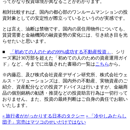
ってかなり投資環境が異なることがわかります。
相対比較すれば、国内の都心部のワンルームマンションの投
資対象としての安定性が際立っているというのが実感です。
とは言え、油断は禁物です。国内の居住用物件についても、
賃貸需要と金融機関の融資姿勢の変化には、引き続き目を光
らせたいと思います。
■
「初めての人のための99%成功する不動産投資」
、シリ
ーズ累計30万部を超えた「初めての人のための資産運用ガイ
ド」など、今までに出版された書籍の一覧は
こちら
から。
※内藤忍、及び株式会社資産デザイン研究所、株式会社ウェ
ルス・ソリューションズは、国内外の不動産、実物資産のご
紹介、資産配分などの投資アドバイスは行いますが、金融商
品の個別銘柄の勧誘・推奨などの投資助言行為は一切行って
おりません。また、投資の最終判断はご自身の責任でお願い
いたします。
«
旅行者ががっかりする日本のタクシー
»
「冷やしみたらし
団子」完売はマツコのせいだけではない