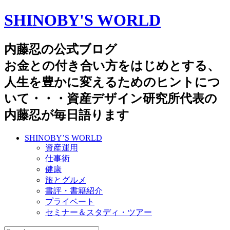
SHINOBY'S WORLD
内藤忍の公式ブログ
お金との付き合い方をはじめとする、
人生を豊かに変えるためのヒントにつ
いて・・・資産デザイン研究所代表の
内藤忍が毎日語ります
SHINOBY’S WORLD
資産運用
仕事術
健康
旅とグルメ
書評・書籍紹介
プライベート
セミナー＆スタディ・ツアー