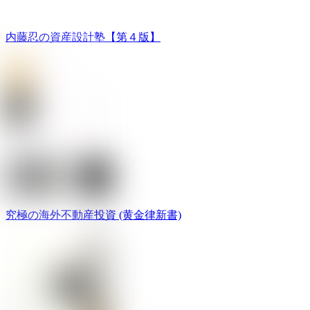
内藤忍の資産設計塾【第４版】
究極の海外不動産投資 (黄金律新書)