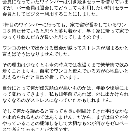
会員になっていたワインバーは引き続きセラーを借りていま
すが、バー会員は退会してどうしても利用したい時はセラー
会員としてビジター利用することにしました。
2軒目のワインバーに行っても、家で留守番をしているワン
コを待たせていると思うと落ち着かず、早く家に帰って家で
ゆっくり飲んだ方が良いと思ってしまうのです。
ワンコのせいで出かける機会が減ってストレスが溜まるかと
言えばそうはなりませんでした。
その理由は少なくとも今の時点では夜遅くまで繁華街で飲み
歩くことよりも、自宅でワンコと遊んでいる方が心地良いと
思えるからだと自己分析しています。
自分にとって何が優先順位が高いものかは、年齢や環境によ
って変わってきます。私も10年前であれば、外に出かけられ
なくなるのがストレスになっていたかもしれません。
そして何かを諦めると言っても長い間続けてきた事はなかな
か止められるものではありません。だから、まずは自分が今
やっていることの棚卸しをして大切なものが何かをゼロベー
スで考えてみることが大切です。