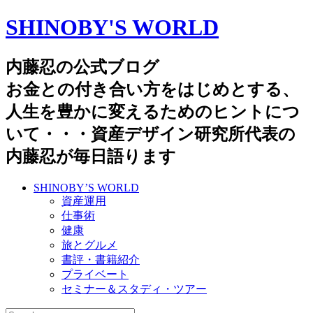
SHINOBY'S WORLD
内藤忍の公式ブログ
お金との付き合い方をはじめとする、
人生を豊かに変えるためのヒントにつ
いて・・・資産デザイン研究所代表の
内藤忍が毎日語ります
SHINOBY’S WORLD
資産運用
仕事術
健康
旅とグルメ
書評・書籍紹介
プライベート
セミナー＆スタディ・ツアー