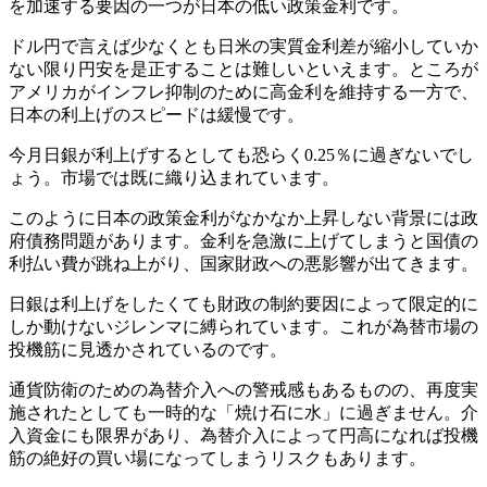
を加速する要因の一つが日本の低い政策金利です。
ドル円で言えば少なくとも日米の実質金利差が縮小していか
ない限り円安を是正することは難しいといえます。ところが
アメリカがインフレ抑制のために高金利を維持する一方で、
日本の利上げのスピードは緩慢です。
今月日銀が利上げするとしても恐らく0.25％に過ぎないでし
ょう。市場では既に織り込まれています。
このように日本の政策金利がなかなか上昇しない背景には政
府債務問題があります。金利を急激に上げてしまうと国債の
利払い費が跳ね上がり、国家財政への悪影響が出てきます。
日銀は利上げをしたくても財政の制約要因によって限定的に
しか動けないジレンマに縛られています。これが為替市場の
投機筋に見透かされているのです。
通貨防衛のための為替介入への警戒感もあるものの、再度実
施されたとしても一時的な「焼け石に水」に過ぎません。介
入資金にも限界があり、為替介入によって円高になれば投機
筋の絶好の買い場になってしまうリスクもあります。