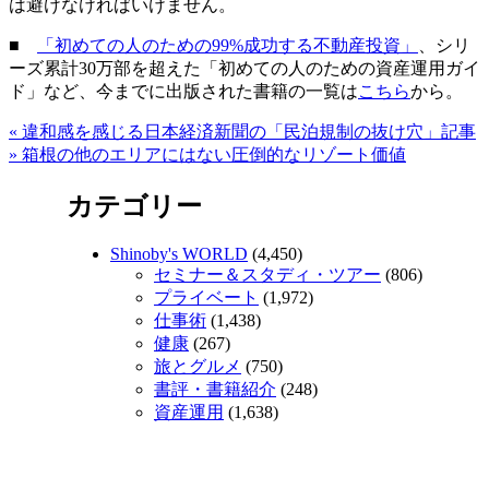
は避けなければいけません。
■
「初めての人のための99%成功する不動産投資」
、シリ
ーズ累計30万部を超えた「初めての人のための資産運用ガイ
ド」など、今までに出版された書籍の一覧は
こちら
から。
«
違和感を感じる日本経済新聞の「民泊規制の抜け穴」記事
»
箱根の他のエリアにはない圧倒的なリゾート価値
カテゴリー
Shinoby's WORLD
(4,450)
セミナー＆スタディ・ツアー
(806)
プライベート
(1,972)
仕事術
(1,438)
健康
(267)
旅とグルメ
(750)
書評・書籍紹介
(248)
資産運用
(1,638)