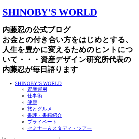
SHINOBY'S WORLD
内藤忍の公式ブログ
お金との付き合い方をはじめとする、
人生を豊かに変えるためのヒントにつ
いて・・・資産デザイン研究所代表の
内藤忍が毎日語ります
SHINOBY’S WORLD
資産運用
仕事術
健康
旅とグルメ
書評・書籍紹介
プライベート
セミナー＆スタディ・ツアー