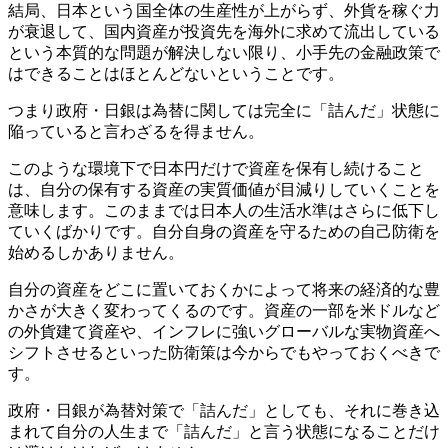
結局、日本という国全体の生産性が上がらず、外貨を稼ぐ力
が衰退して、国内資産が投資先を海外に求めて流出している
という本質的な問題が解決しない限り、小手先の金融政策で
はできることはほとんどないということです。
つまり政府・日銀は為替に関しては完全に「詰んだ」状態に
陥っていると言わざるを得ません。
このような環境下で日本円だけで資産を保有し続けること
は、自分の保有する資産の実質価値が目減りしていくことを
意味します。このままでは日本人の生活水準はさらに低下し
ていくばかりです。自分自身の資産を守るための自己防衛を
始めるしかありません。
自分の資産をどこに置いておくかによって将来の経済的な豊
かさが大きく変わってくるのです。資産の一部を米ドルなど
の外貨建て資産や、インフレに強いグローバルな実物資産へ
シフトさせるといった防衛策は今からでもやっておくべきで
す。
政府・日銀が為替対策で「詰んだ」としても、それに巻き込
まれて自分の人生まで「詰んだ」と言う状態になることだけ