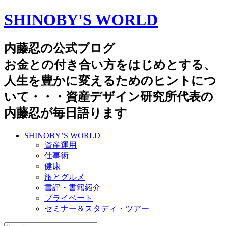
SHINOBY'S WORLD
内藤忍の公式ブログ
お金との付き合い方をはじめとする、
人生を豊かに変えるためのヒントにつ
いて・・・資産デザイン研究所代表の
内藤忍が毎日語ります
SHINOBY’S WORLD
資産運用
仕事術
健康
旅とグルメ
書評・書籍紹介
プライベート
セミナー＆スタディ・ツアー