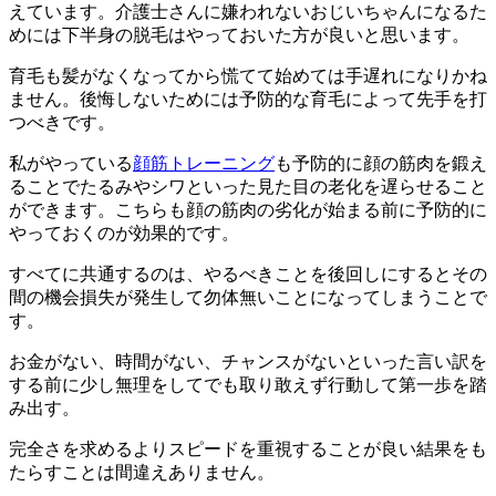
えています。介護士さんに嫌われないおじいちゃんになるた
めには下半身の脱毛はやっておいた方が良いと思います。
育毛も髪がなくなってから慌てて始めては手遅れになりかね
ません。後悔しないためには予防的な育毛によって先手を打
つべきです。
私がやっている
顔筋トレーニング
も予防的に顔の筋肉を鍛え
ることでたるみやシワといった見た目の老化を遅らせること
ができます。こちらも顔の筋肉の劣化が始まる前に予防的に
やっておくのが効果的です。
すべてに共通するのは、やるべきことを後回しにするとその
間の機会損失が発生して勿体無いことになってしまうことで
す。
お金がない、時間がない、チャンスがないといった言い訳を
する前に少し無理をしてでも取り敢えず行動して第一歩を踏
み出す。
完全さを求めるよりスピードを重視することが良い結果をも
たらすことは間違えありません。