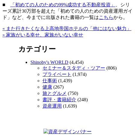
■
「初めての人のための99%成功する不動産投資」
、シリ
ーズ累計30万部を超えた「初めての人のための資産運用ガイ
ド」など、今までに出版された書籍の一覧は
こちら
から。
«
また行きたくなる上高地帝国ホテルの「他にはない魅力」
»
家族がいる幸せ、家族がいない幸せ
カテゴリー
Shinoby's WORLD
(4,454)
セミナー＆スタディ・ツアー
(806)
プライベート
(1,974)
仕事術
(1,439)
健康
(267)
旅とグルメ
(750)
書評・書籍紹介
(248)
資産運用
(1,639)