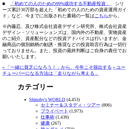
■
「初めての人のための99%成功する不動産投資」
、シリ
ーズ累計30万部を超えた「初めての人のための資産運用ガイ
ド」など、今までに出版された書籍の一覧は
こちら
から。
※内藤忍、及び株式会社資産デザイン研究所、株式会社資産
デザイン・ソリューションズは、国内外の不動産、実物資産
のご紹介、資産配分などの投資アドバイスは行いますが、金
融商品の個別銘柄の勧誘・推奨などの投資助言行為は一切行
っておりません。また、投資の最終判断はご自身の責任でお
願いいたします。
«
「一緒に貧乏になろう！」から、今年こそ脱出する
»
ユー
チューバーになる方法は「走りながら考える」
カテゴリー
Shinoby's WORLD
(4,453)
セミナー＆スタディ・ツアー
(806)
プライベート
(1,973)
仕事術
(1,439)
健康
(267)