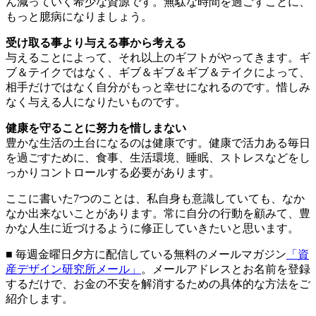
ん減っていく希少な資源です。無駄な時間を過ごすことに、
もっと臆病になりましょう。
受け取る事より与える事から考える
与えることによって、それ以上のギフトがやってきます。ギ
ブ＆テイクではなく、ギブ＆ギブ＆ギブ＆テイクによって、
相手だけではなく自分がもっと幸せになれるのです。惜しみ
なく与える人になりたいものです。
健康を守ることに努力を惜しまない
豊かな生活の土台になるのは健康です。健康で活力ある毎日
を過ごすために、食事、生活環境、睡眠、ストレスなどをし
っかりコントロールする必要があります。
ここに書いた7つのことは、私自身も意識していても、なか
なか出来ないことがあります。常に自分の行動を顧みて、豊
かな人生に近づけるように修正していきたいと思います。
■ 毎週金曜日夕方に配信している無料のメールマガジン
「資
産デザイン研究所メール」
。メールアドレスとお名前を登録
するだけで、お金の不安を解消するための具体的な方法をご
紹介します。