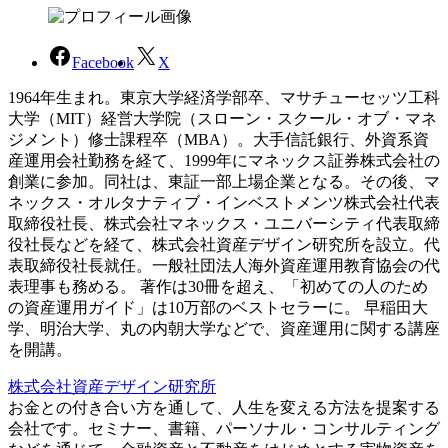
Facebook
X
1964年生まれ。東京大学経済学部卒、マサチューセッツ工科
大学（MIT）経営大学院（スローン・スクール・オブ・マネ
ジメント）修士課程卒（MBA）。大手信託銀行、外資系資
産運用会社勤務を経て、1999年にマネックス証券株式会社の
創業に参加。同社は、東証一部上場企業となる。その後、マ
ネックス・オルタナティブ・インベストメンツ株式会社代表
取締役社長、株式会社マネックス・ユニバーシティ代表取締
役社長などを経て、株式会社資産デザイン研究所を設立。代
表取締役社長就任。一般社団法人海外資産運用教育協会の代
表理事も務める。 著作は30冊を超え、「初めての人のため
の資産運用ガイド」は10万部のベストセラーに。 早稲田大
学、明治大学、丸の内朝大学などで、資産運用に関する講座
を開講。
株式会社資産デザイン研究所
お金との付き合い方を通して、人生を変える方法を提案する
会社です。セミナー、書籍、パーソナル・コンサルティング