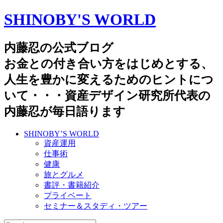
SHINOBY'S WORLD
内藤忍の公式ブログ
お金との付き合い方をはじめとする、
人生を豊かに変えるためのヒントにつ
いて・・・資産デザイン研究所代表の
内藤忍が毎日語ります
SHINOBY’S WORLD
資産運用
仕事術
健康
旅とグルメ
書評・書籍紹介
プライベート
セミナー＆スタディ・ツアー