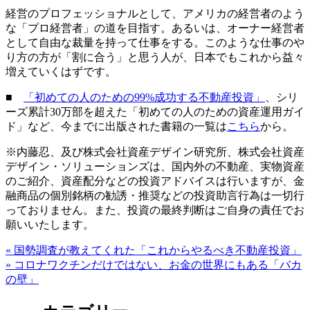
経営のプロフェッショナルとして、アメリカの経営者のよう
な「プロ経営者」の道を目指す。あるいは、オーナー経営者
として自由な裁量を持って仕事をする。このような仕事のや
り方の方が「割に合う」と思う人が、日本でもこれから益々
増えていくはずです。
■
「初めての人のための99%成功する不動産投資」
、シリ
ーズ累計30万部を超えた「初めての人のための資産運用ガイ
ド」など、今までに出版された書籍の一覧は
こちら
から。
※内藤忍、及び株式会社資産デザイン研究所、株式会社資産
デザイン・ソリューションズは、国内外の不動産、実物資産
のご紹介、資産配分などの投資アドバイスは行いますが、金
融商品の個別銘柄の勧誘・推奨などの投資助言行為は一切行
っておりません。また、投資の最終判断はご自身の責任でお
願いいたします。
«
国勢調査が教えてくれた「これからやるべき不動産投資」
»
コロナワクチンだけではない、お金の世界にもある「バカ
の壁」