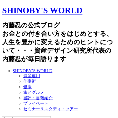
SHINOBY'S WORLD
内藤忍の公式ブログ
お金との付き合い方をはじめとする、
人生を豊かに変えるためのヒントにつ
いて・・・資産デザイン研究所代表の
内藤忍が毎日語ります
SHINOBY’S WORLD
資産運用
仕事術
健康
旅とグルメ
書評・書籍紹介
プライベート
セミナー＆スタディ・ツアー