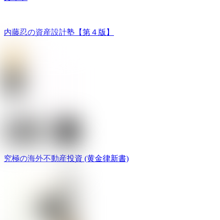
内藤忍の資産設計塾【第４版】
究極の海外不動産投資 (黄金律新書)