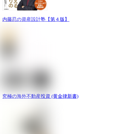
内藤忍の資産設計塾【第４版】
究極の海外不動産投資 (黄金律新書)