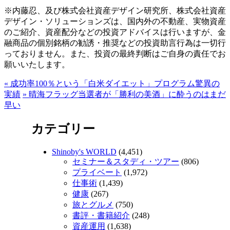
※内藤忍、及び株式会社資産デザイン研究所、株式会社資産
デザイン・ソリューションズは、国内外の不動産、実物資産
のご紹介、資産配分などの投資アドバイスは行いますが、金
融商品の個別銘柄の勧誘・推奨などの投資助言行為は一切行
っておりません。また、投資の最終判断はご自身の責任でお
願いいたします。
«
成功率100％という「白米ダイエット」プログラム驚異の
実績
»
晴海フラッグ当選者が「勝利の美酒」に酔うのはまだ
早い
カテゴリー
Shinoby's WORLD
(4,451)
セミナー＆スタディ・ツアー
(806)
プライベート
(1,972)
仕事術
(1,439)
健康
(267)
旅とグルメ
(750)
書評・書籍紹介
(248)
資産運用
(1,638)