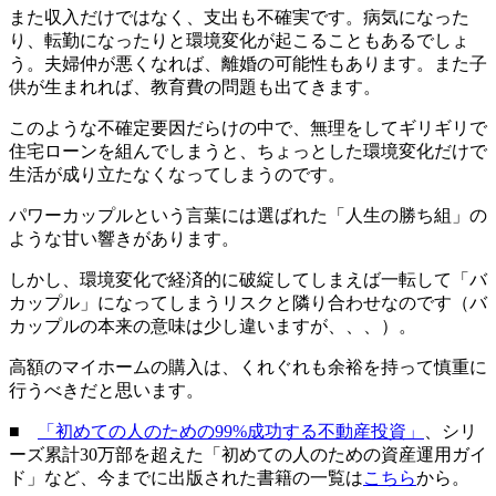
また収入だけではなく、支出も不確実です。病気になった
り、転勤になったりと環境変化が起こることもあるでしょ
う。夫婦仲が悪くなれば、離婚の可能性もあります。また子
供が生まれれば、教育費の問題も出てきます。
このような不確定要因だらけの中で、無理をしてギリギリで
住宅ローンを組んでしまうと、ちょっとした環境変化だけで
生活が成り立たなくなってしまうのです。
パワーカップルという言葉には選ばれた「人生の勝ち組」の
ような甘い響きがあります。
しかし、環境変化で経済的に破綻してしまえば一転して「バ
カップル」になってしまうリスクと隣り合わせなのです（バ
カップルの本来の意味は少し違いますが、、、）。
高額のマイホームの購入は、くれぐれも余裕を持って慎重に
行うべきだと思います。
■
「初めての人のための99%成功する不動産投資」
、シリ
ーズ累計30万部を超えた「初めての人のための資産運用ガイ
ド」など、今までに出版された書籍の一覧は
こちら
から。