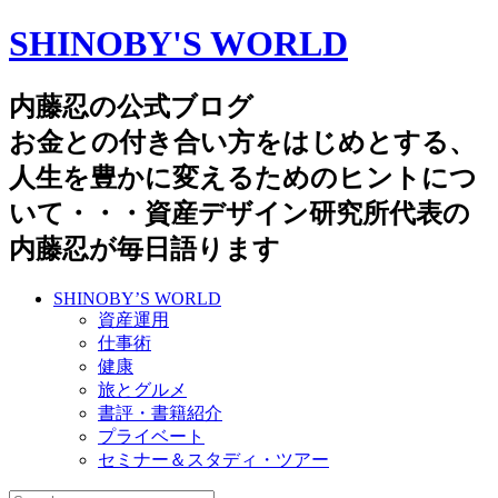
SHINOBY'S WORLD
内藤忍の公式ブログ
お金との付き合い方をはじめとする、
人生を豊かに変えるためのヒントにつ
いて・・・資産デザイン研究所代表の
内藤忍が毎日語ります
SHINOBY’S WORLD
資産運用
仕事術
健康
旅とグルメ
書評・書籍紹介
プライベート
セミナー＆スタディ・ツアー