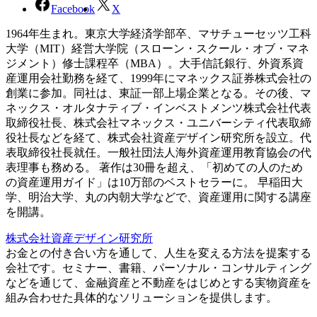
Facebook
X
1964年生まれ。東京大学経済学部卒、マサチューセッツ工科
大学（MIT）経営大学院（スローン・スクール・オブ・マネ
ジメント）修士課程卒（MBA）。大手信託銀行、外資系資
産運用会社勤務を経て、1999年にマネックス証券株式会社の
創業に参加。同社は、東証一部上場企業となる。その後、マ
ネックス・オルタナティブ・インベストメンツ株式会社代表
取締役社長、株式会社マネックス・ユニバーシティ代表取締
役社長などを経て、株式会社資産デザイン研究所を設立。代
表取締役社長就任。一般社団法人海外資産運用教育協会の代
表理事も務める。 著作は30冊を超え、「初めての人のため
の資産運用ガイド」は10万部のベストセラーに。 早稲田大
学、明治大学、丸の内朝大学などで、資産運用に関する講座
を開講。
株式会社資産デザイン研究所
お金との付き合い方を通して、人生を変える方法を提案する
会社です。セミナー、書籍、パーソナル・コンサルティング
などを通じて、金融資産と不動産をはじめとする実物資産を
組み合わせた具体的なソリューションを提供します。