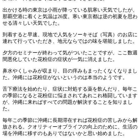
出かける時の東京は小雨が降っている肌寒い天気でしたが、
那覇空港に着くと気温は26度。寒い東京都は逆の初夏を思わ
せる清々しい天気でした。
到着すると早速、現地で人気をソーキそば（写真）のお店に
連れて行っていただき、地元ならではの味を堪能しました。
夕方のセミナーが終わって気がついたことですが、ここ数週
間悪化していた花粉症の症状が一気に消えました。
鼻水やくしゃみが収まり、目の痒みもまったくなくなりまし
た。沖縄には花粉症がないというのは本当のようです。
舌下療法を始めたり、症状に対処する薬を飲んだり、毎年こ
の季節になると花粉症に悩まされてあれこれ格闘しています
が、沖縄に来ればすべての問題が解決することを知りまし
た。
毎年この季節に沖縄に長期滞在すれば花粉症の苦しみから解
放される。クオリティーオブライフの向上のために、生活の
場を沖縄に移すのもありではないかと思い始めました。