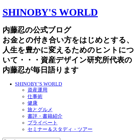
SHINOBY'S WORLD
内藤忍の公式ブログ
お金との付き合い方をはじめとする、
人生を豊かに変えるためのヒントにつ
いて・・・資産デザイン研究所代表の
内藤忍が毎日語ります
SHINOBY’S WORLD
資産運用
仕事術
健康
旅とグルメ
書評・書籍紹介
プライベート
セミナー＆スタディ・ツアー