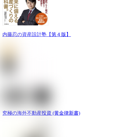
内藤忍の資産設計塾【第４版】
究極の海外不動産投資 (黄金律新書)