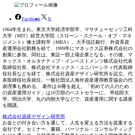
Facebook
X
1964年生まれ。東京大学経済学部卒、マサチューセッツ工科
大学（MIT）経営大学院（スローン・スクール・オブ・マネ
ジメント）修士課程卒（MBA）。大手信託銀行、外資系資
産運用会社勤務を経て、1999年にマネックス証券株式会社の
創業に参加。同社は、東証一部上場企業となる。その後、マ
ネックス・オルタナティブ・インベストメンツ株式会社代表
取締役社長、株式会社マネックス・ユニバーシティ代表取締
役社長などを経て、株式会社資産デザイン研究所を設立。代
表取締役社長就任。一般社団法人海外資産運用教育協会の代
表理事も務める。 著作は30冊を超え、「初めての人のため
の資産運用ガイド」は10万部のベストセラーに。 早稲田大
学、明治大学、丸の内朝大学などで、資産運用に関する講座
を開講。
株式会社資産デザイン研究所
お金との付き合い方を通して、人生を変える方法を提案する
会社です。セミナー、書籍、パーソナル・コンサルティング