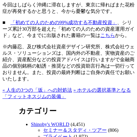
今回はしばらく沖縄に滞在しますが、東京に帰ればまた花粉
症が再発するかと思うと、今から憂鬱な気分です。
■
「初めての人のための99%成功する不動産投資」
、シリ
ーズ累計30万部を超えた「初めての人のための資産運用ガイ
ド」など、今までに出版された書籍の一覧は
こちら
から。
※内藤忍、及び株式会社資産デザイン研究所、株式会社ウェ
ルス・ソリューションズは、国内外の不動産、実物資産のご
紹介、資産配分などの投資アドバイスは行いますがで金融商
品の個別銘柄の勧誘・推奨などの投資助言行為は一切行って
おりません。また、投資の最終判断はご自身の責任でお願い
いたします。
«
人生の3つの「坂」への対処法
»
ホテルの選択基準となる
「フィットネスジムの装備」
カテゴリー
Shinoby's WORLD
(4,451)
セミナー＆スタディ・ツアー
(806)
プライベート
(1,972)